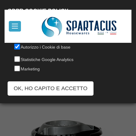
English
GDPR COOKIE POLICY
Il nostro sito utilizza cookies, per informazioni, leggi la nostra
Cookie Policy
.
SECCHIO STAR 12L CON
Autorizzo i Cookie di base
STRIZZATORE
Statistiche Google Analytics
Marketing
Codice: 1/A-N SUPREME
OK, HO CAPITO E ACCETTO