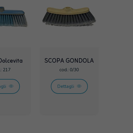
olcevita
SCOPA GONDOLA
.: 217
cod.: 0/30
agli
Dettagli