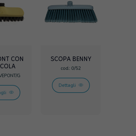
ONT CON
SCOPA BENNY
COLA
cod.: 0/52
AVEPONT/G
Dettagli
agli