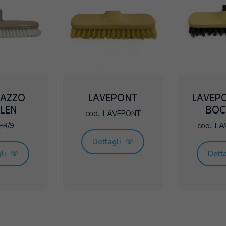
TAZZO
LAVEPONT
LAVEP
LEN
BOC
cod.: LAVEPONT
 FR/9
cod.: L
Dettagli
gli
Dett