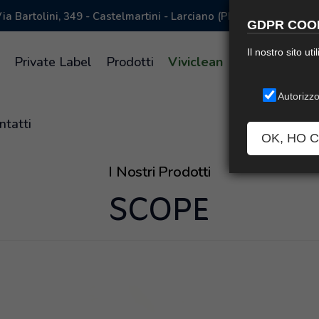
ia Bartolini, 349 - Castelmartini - Larciano (PISTOIA) Italy
GDPR COOK
Il nostro sito ut
a
Private Label
Prodotti
Viviclean
Supreme
L
Autorizzo
ntatti
OK, HO 
I Nostri Prodotti
SCOPE