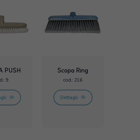
A PUSH
Scopa Ring
d.: 9
cod.: 216
agli
Dettagli