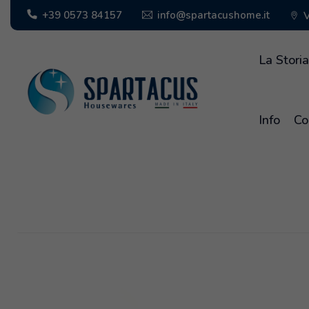
info@spartacushome.it
+39 0573 84157
V
La Stori
Info
Co