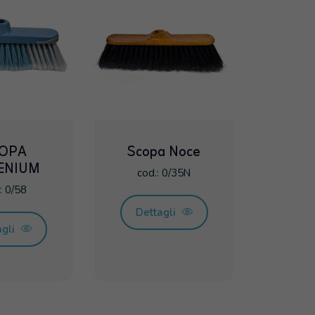
OPA
Scopa Noce
ENIUM
cod.: 0/35N
: 0/58
Dettagli
agli