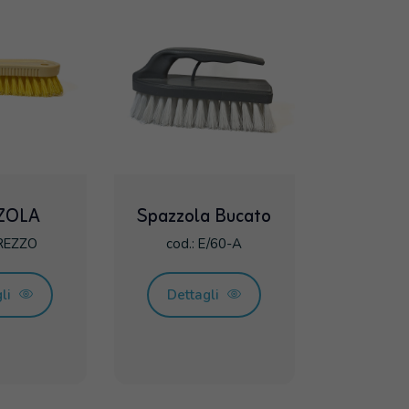
ZOLA
Spazzola Bucato
BREZZO
cod.: E/60-A
gli
Dettagli