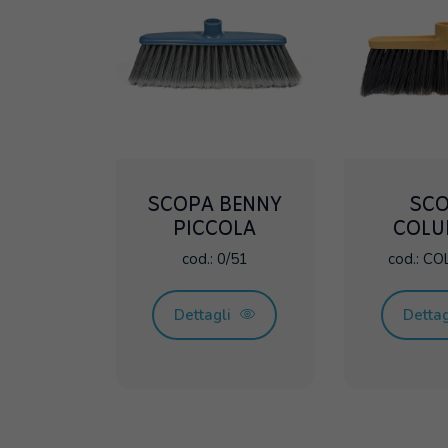
SCOPA BENNY
SC
PICCOLA
COLU
cod.: 0/51
cod.: C
Dettagli
Detta