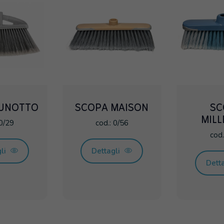
LUNOTTO
SCOPA MAISON
SC
MILL
 0/29
cod.: 0/56
cod.
gli
Dettagli
Dett