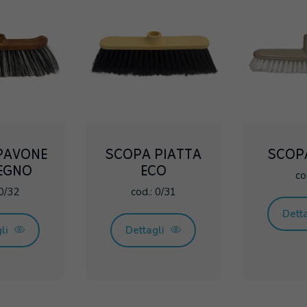
PAVONE
SCOPA PIATTA
SCOP
LEGNO
ECO
co
 0/32
cod.: 0/31
Dett
gli
Dettagli