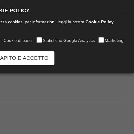
English
IE POLICY
ilizza cookies, per informazioni, leggi la nostra
Cookie Policy
.
inea Decor
News
Richiedi Info
 i Cookie di base
Statistiche Google Analytics
Marketing
CAPITO E ACCETTO