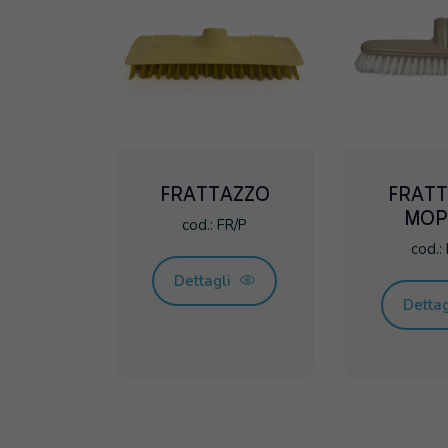
FRATTAZZO
FRAT
MOP
cod.: FR/P
cod.:
Dettagli
Detta