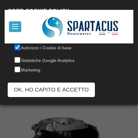
English
GDPR COOKIE POLICY
Il nostro sito utilizza cookies, per informazioni, leggi la nostra
Cookie Policy
.
SECCHIO EVOLUTION 14L CON
Autorizzo i Cookie di base
STRIZZATORE
Statistiche Google Analytics
Marketing
Codice: 1/S-N SUPREME CON STRIZZATORE
OK, HO CAPITO E ACCETTO