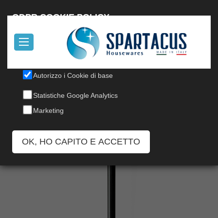
English
GDPR COOKIE POLICY
Il nostro sito utilizza cookies, per informazioni, leggi la nostra
Cookie Policy
.
SCOPA DOLCEVITA SUPREME
Autorizzo i Cookie di base
CON MANICO SOFT TOUCH
Statistiche Google Analytics
Marketing
Codice: 217/2DG SUPREME
OK, HO CAPITO E ACCETTO