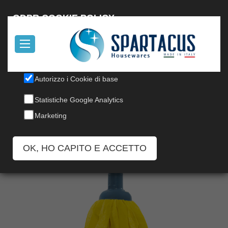
English
GDPR COOKIE POLICY
Il nostro sito utilizza cookies, per informazioni, leggi la nostra
Cookie Policy
.
Autorizzo i Cookie di base
MOP SINTETICO
Statistiche Google Analytics
Codice: 105/M-25
Marketing
OK, HO CAPITO E ACCETTO