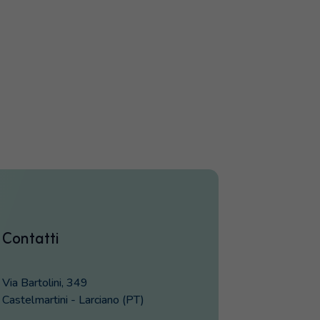
Contatti
Via Bartolini, 349
Castelmartini - Larciano (PT)