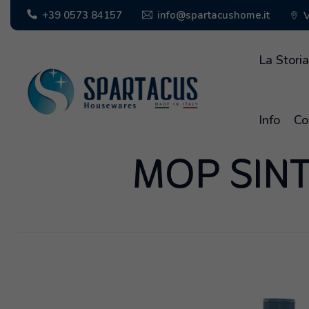
info@spartacushome.it
+39 0573 84157
V
La Stori
Info
Co
MOP SINT