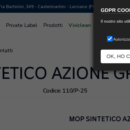
ia Bartolini, 349 - Castelmartini - Larciano (PISTOIA) Italy
GDPR COOK
Il nostro sito ut
a
Private Label
Prodotti
Viviclean
Supreme
L
Autorizzo
ntatti
OK, HO 
ETICO AZIONE G
Codice: 110/P-25
MOP SINTETICO A