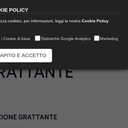
English
IE POLICY
ilizza cookies, per informazioni, leggi la nostra
Cookie Policy
.
inea Decor
News
Richiedi Info
 i Cookie di base
Statistiche Google Analytics
Marketing
CAPITO E ACCETTO
RATTANTE
ZIONE GRATTANTE