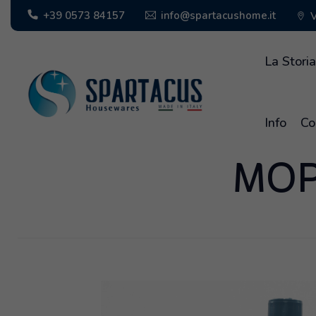
info@spartacushome.it
+39 0573 84157
V
La Stori
Info
Co
MOP