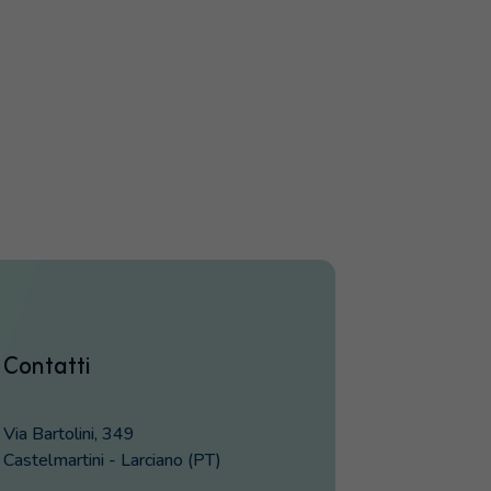
Contatti
Via Bartolini, 349
Castelmartini - Larciano (PT)