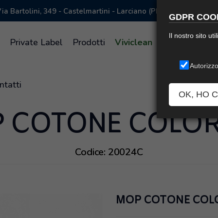
ia Bartolini, 349 - Castelmartini - Larciano (PISTOIA) Italy
GDPR COOK
Il nostro sito ut
a
Private Label
Prodotti
Viviclean
Supreme
L
Autorizzo
ntatti
OK, HO 
 COTONE COLO
Codice: 20024C
MOP COTONE COL