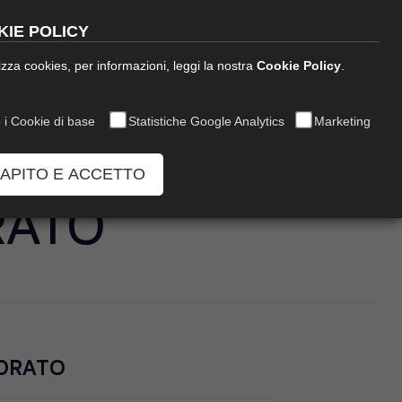
English
IE POLICY
ilizza cookies, per informazioni, leggi la nostra
Cookie Policy
.
inea Decor
News
Richiedi Info
 i Cookie di base
Statistiche Google Analytics
Marketing
CAPITO E ACCETTO
RATO
ORATO