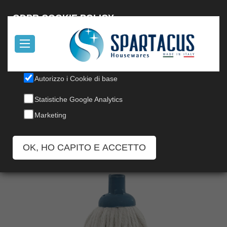
English
GDPR COOKIE POLICY
Il nostro sito utilizza cookies, per informazioni, leggi la nostra
Cookie Policy
.
Autorizzo i Cookie di base
MOP COTONE
Statistiche Google Analytics
Codice: 200/24E
Marketing
OK, HO CAPITO E ACCETTO