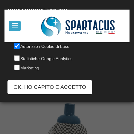
English
GDPR COOKIE POLICY
Il nostro sito utilizza cookies, per informazioni, leggi la nostra
Cookie Policy
.
MOP SINTETICO AZIONE
Autorizzo i Cookie di base
GRATTANTE
Statistiche Google Analytics
Marketing
Codice: 115F
OK, HO CAPITO E ACCETTO